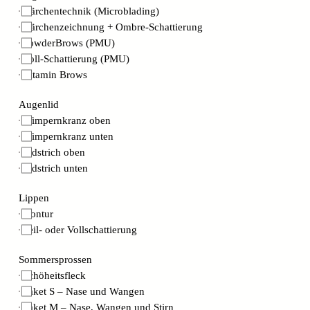
Härchentechnik (Microblading)
Härchenzeichnung + Ombre-Schattierung
PowderBrows (PMU)
Voll-Schattierung (PMU)
Vitamin Brows
Augenlid
Wimpernkranz oben
Wimpernkranz unten
Lidstrich oben
Lidstrich unten
Lippen
Kontur
Teil- oder Vollschattierung
Sommersprossen
Schöheitsfleck
Paket S – Nase und Wangen
Paket M – Nase, Wangen und Stirn