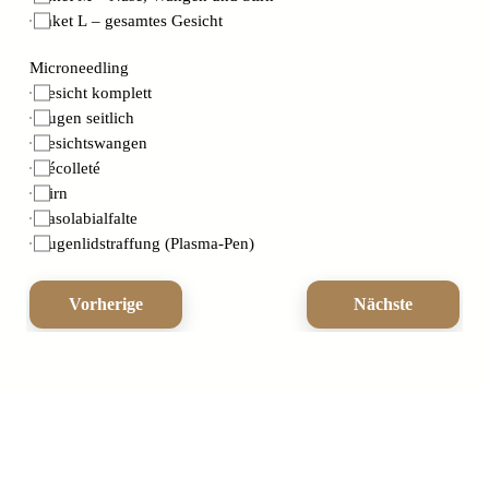
Paket L – gesamtes Gesicht
Microneedling
Gesicht komplett
Augen seitlich
Gesichtswangen
Décolleté
Stirn
Nasolabialfalte
Augenlidstraffung (Plasma-Pen)
Vorherige
Nächste