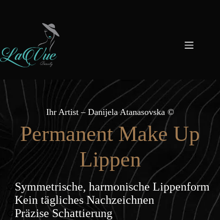
Zum
Inhalt
springen
Ihr Artist – Danijela Atanasovska ©
Permanent Make Up
Lippen
Symmetrische, harmonische Lippenform
Kein tägliches Nachzeich
nen
Präzise Schattierung